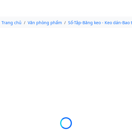
Trang chủ
Văn phòng phẩm
Sổ-Tập-Băng keo - Keo dán-Bao 